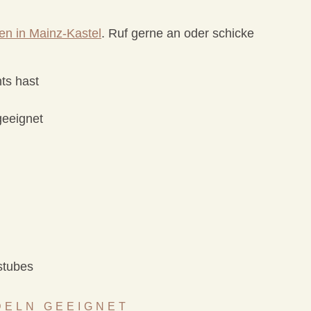
fen in Mainz-Kastel
. Ruf gerne an oder schicke
ts hast
geeignet
stubes
DELN GEEIGNET