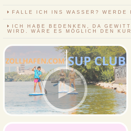
FALLE ICH INS WASSER? WERDE 
ICH HABE BEDENKEN, DA GEWI
WIRD. WÄRE ES MÖGLICH DEN KU